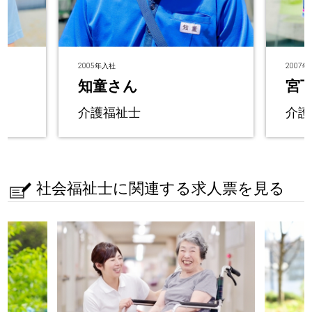
2005年入社
2007
知童さん
宮
介護福祉士
介護
社会福祉士に関連する求人票を見る